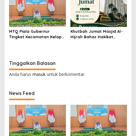
MTQ Piala Gubernur
Khutbah Jumat Masjid Al-
Tingkat Kecamatan Kelapa
Hijrah Bahas Hakikat
Gading Berlangsung Meriah
Syukur sebagai Jalan
dan Khidmat
Meraih Keberkahan
Tinggalkan Balasan
Anda harus
masuk
untuk berkomentar.
News Feed