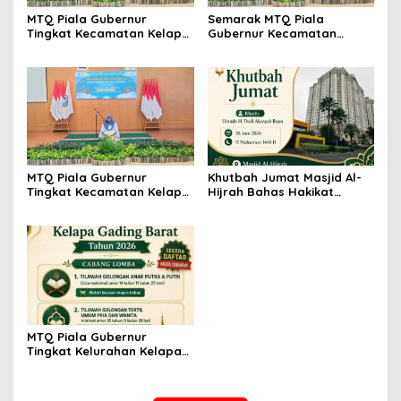
MTQ Piala Gubernur
Semarak MTQ Piala
Tingkat Kecamatan Kelapa
Gubernur Kecamatan
Gading Tahun 2026
Kelapa Gading, Ajang
Berlangsung Meriah dan
Melahirkan Generasi
Penuh Semangat
Qur’ani Berprestasi
MTQ Piala Gubernur
Khutbah Jumat Masjid Al-
Tingkat Kecamatan Kelapa
Hijrah Bahas Hakikat
Gading Berlangsung Meriah
Syukur sebagai Jalan
dan Khidmat
Meraih Keberkahan
MTQ Piala Gubernur
Tingkat Kelurahan Kelapa
Gading Barat 2026 Siap
Digelar, Warga Diajak
Semarakkan Syiar Al-