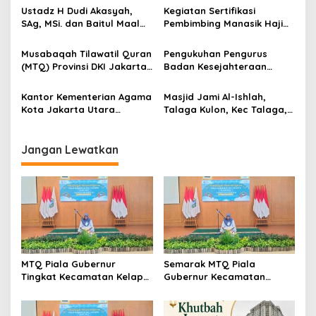
Bidang Dakwah
Ustadz H Dudi Akasyah,
Kegiatan Sertifikasi
SAg, MSi. dan Baitul Maal
Pembimbing Manasik Haji
Kelapa Gading, Jakarta
dan Umrah Angkatan ke-8
Utara
di Asrama Haji, Pondok
Musabaqah Tilawatil Quran
Pengukuhan Pengurus
Gede, Jakarta, 19-27
(MTQ) Provinsi DKI Jakarta
Badan Kesejahteraan
Desember 2023
ke XXX Tahun 2023,
Masjid (BKM) Tingkat
dilaksanakan tanggal 8-13
Kelurahan se-Kecamatan
Kantor Kementerian Agama
Masjid Jami Al-Ishlah,
Desember 2023 di Kantor
Kelapa Gading, Hari Senin,
Kota Jakarta Utara
Talaga Kulon, Kec Talaga,
Walikota Jakarta Selatan
21 Agustus 2023, tempat di
Provinsi DKI Jakarta,
Kab Majalengka, Jawa
Aula KUA Kec Kelapa
Menyelenggarakan
Barat
Gading, Kota Jakarta
Pengajian Rutin di Masjid
Jangan Lewatkan
Utara
Al-Ikhlas Kankemenag Kota
Jakarta Utara pada Hari
Selasa 15 Agustus 2023
MTQ Piala Gubernur
Semarak MTQ Piala
Tingkat Kecamatan Kelapa
Gubernur Kecamatan
Gading Tahun 2026
Kelapa Gading, Ajang
Berlangsung Meriah dan
Melahirkan Generasi
Penuh Semangat
Qur’ani Berprestasi