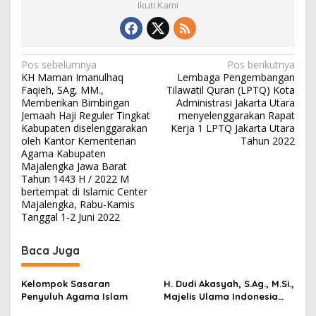
Ikuti Kami
N
Pos sebelumnya
Pos berikutnya
KH Maman Imanulhaq
Lembaga Pengembangan
a
Faqieh, SAg, MM.,
Tilawatil Quran (LPTQ) Kota
v
Memberikan Bimbingan
Administrasi Jakarta Utara
Jemaah Haji Reguler Tingkat
menyelenggarakan Rapat
i
Kabupaten diselenggarakan
Kerja 1 LPTQ Jakarta Utara
oleh Kantor Kementerian
Tahun 2022
g
Agama Kabupaten
a
Majalengka Jawa Barat
Tahun 1443 H / 2022 M
s
bertempat di Islamic Center
i
Majalengka, Rabu-Kamis
Tanggal 1-2 Juni 2022
p
o
Baca Juga
s
Kelompok Sasaran
H. Dudi Akasyah, S.Ag., M.Si.,
Penyuluh Agama Islam
Majelis Ulama Indonesia
(MUI) Provinsi DKI Jakarta,