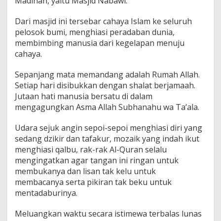
Madinah, yaitu Masjid Nabawi.
-
M
Dari masjid ini tersebar cahaya Islam ke seluruh
u
pelosok bumi, menghiasi peradaban dunia,
n
a
membimbing manusia dari kegelapan menuju
w
cahaya.
a
r
Sepanjang mata memandang adalah Rumah Allah.
a
Setiap hari disibukkan dengan shalat berjamaah.
h
Jutaan hati manusia bersatu di dalam
mengagungkan Asma Allah Subhanahu wa Ta’ala.
Udara sejuk angin sepoi-sepoi menghiasi diri yang
sedang dzikir dan tafakur, mozaik yang indah ikut
menghiasi qalbu, rak-rak Al-Quran selalu
mengingatkan agar tangan ini ringan untuk
membukanya dan lisan tak kelu untuk
membacanya serta pikiran tak beku untuk
mentadaburinya.
Meluangkan waktu secara istimewa terbalas lunas