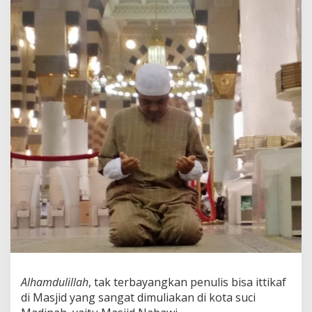
f
d
i
M
a
s
j
i
d
N
a
b
a
w
i
,
M
a
d
i
n
a
Alhamdulillah
, tak terbayangkan penulis bisa ittikaf
h
A
di Masjid yang sangat dimuliakan di kota suci
l