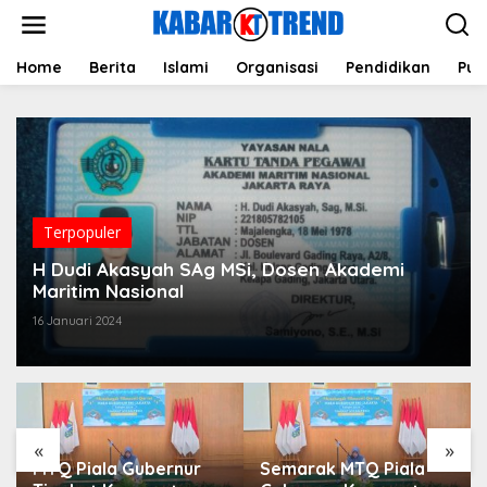
L
e
w
a
Home
Berita
Islami
Organisasi
Pendidikan
Pub
t
i
k
e
k
o
n
t
Terpopuler
e
n
H Dudi Akasyah SAg MSi, Dosen Akademi
Maritim Nasional
16 Januari 2024
«
»
MTQ Piala Gubernur
Semarak MTQ Piala