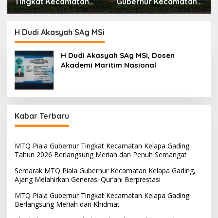
Tingkat Kecamatan
Gubernur Kecamatan
Kelapa Gading Tahun
Kelapa Gading, Ajang
2026 Berlangsung
Melahirkan Generasi
Meriah dan Penuh
Qur’ani Berprestasi
H Dudi Akasyah SAg MSi
Semangat
H Dudi Akasyah SAg MSi, Dosen
Akademi Maritim Nasional
Kabar Terbaru
MTQ Piala Gubernur Tingkat Kecamatan Kelapa Gading
Tahun 2026 Berlangsung Meriah dan Penuh Semangat
Semarak MTQ Piala Gubernur Kecamatan Kelapa Gading,
Ajang Melahirkan Generasi Qur’ani Berprestasi
MTQ Piala Gubernur Tingkat Kecamatan Kelapa Gading
Berlangsung Meriah dan Khidmat